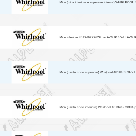
Mica (mica inferiore e superiore interna) WHIRLPO
Mica inferiore 481946279629 per AVM 914/WH, AVM
Mica (uscita onde superiore) Whirlpool 48194627972
Mica (uscita onde inferiore) Whirlpool 481946279934