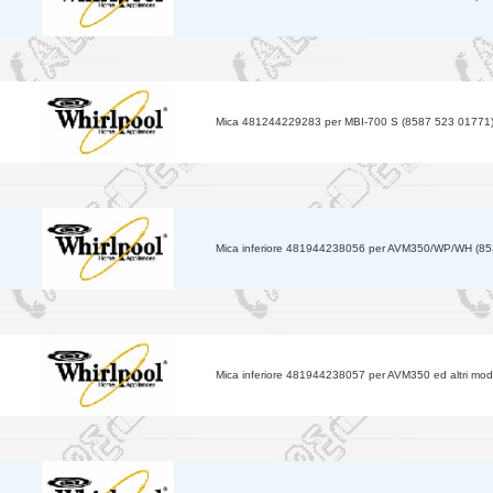
Mica 481244229283 per MBI-700 S (8587 523 01771
Mica inferiore 481944238056 per AVM350/WP/WH (8
Mica inferiore 481944238057 per AVM350 ed altri mode