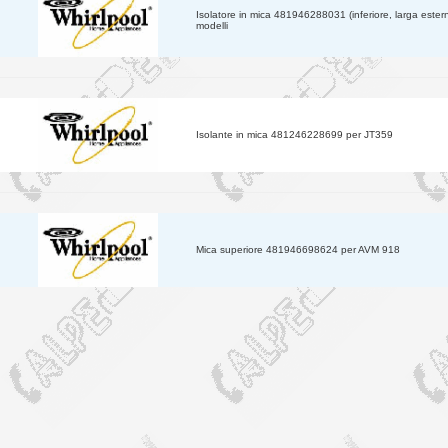
Isolatore in mica 481946288031 (inferiore, larga es
modelli
Isolante in mica 481246228699 per JT359
Mica superiore 481946698624 per AVM 918