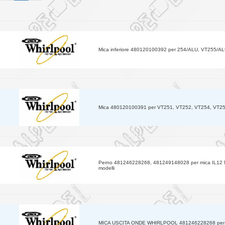
Mica inferiore 480120100392 per 254/ALU, VT255/A
Mica 480120100391 per VT251, VT252, VT254, VT255
Perno 481246228268, 481249148028 per mica IL12
modelli
MICA USCITA ONDE WHIRLPOOL 481246228268 per MA