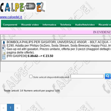
www.calpedel.it
Componenti
Ricambi video
Informatica
Telefonia
Audio/foto/video
Ricambi e
IN EVIDENZ
Solo articoli disponibili/ordinabili
Totale articoli: 14 Numero articoli per pagina: 100
«
1
»