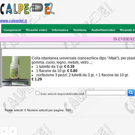
www.calpedel.it
Componenti
Ricambi video
Informatica
Telefonia
Audio/foto/video
Ricambi e
IN EVIDENZ
Solo articoli disponibili/ordinabili
Totale articoli: 0 Numero articoli per pagina: 100
«
»